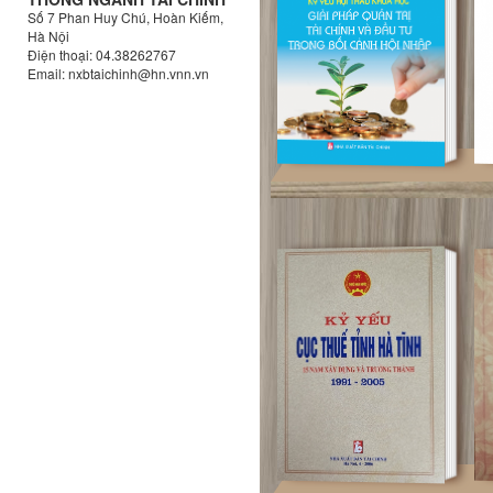
Số 7 Phan Huy Chú, Hoàn Kiếm,
Hà Nội
Điện thoại: 04.38262767
Email:
nxbtaichinh@hn.vnn.vn