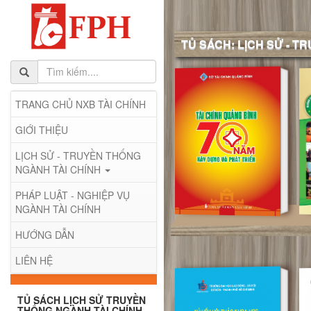
TỦ SÁCH: LỊCH SỬ - T
TRANG CHỦ NXB TÀI CHÍNH
GIỚI THIỆU
LỊCH SỬ - TRUYỀN THỐNG
NGÀNH TÀI CHÍNH
PHÁP LUẬT - NGHIỆP VỤ
NGÀNH TÀI CHÍNH
HƯỚNG DẪN
LIÊN HỆ
TỦ SÁCH LỊCH SỬ TRUYỀN
THỐNG NGÀNH TÀI CHÍNH